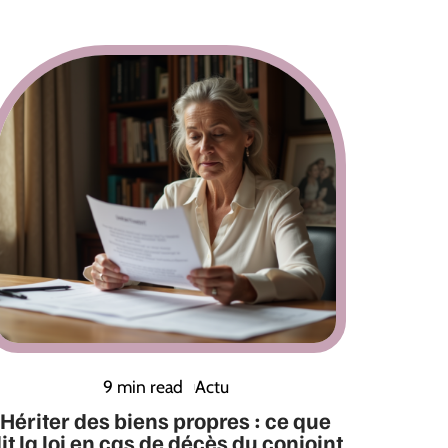
9 min read
Actu
Hériter des biens propres : ce que
it la loi en cas de décès du conjoint