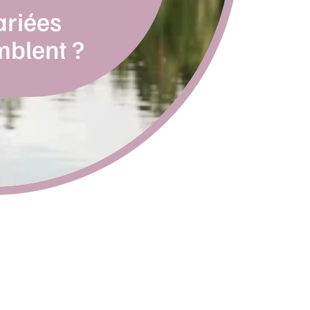
ariées
mblent ?