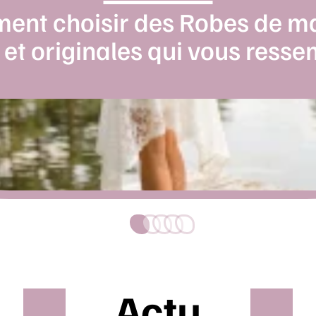
nt choisir des Robes de m
 et originales qui vous resse
Actu