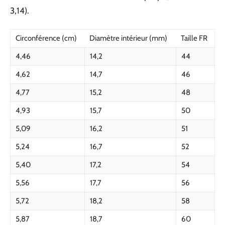
3,14).
Circonférence (cm)
Diamètre intérieur (mm)
Taille FR
4,46
14,2
44
4,62
14,7
46
4,77
15,2
48
4,93
15,7
50
5,09
16,2
51
5,24
16,7
52
5,40
17,2
54
5,56
17,7
56
5,72
18,2
58
5,87
18,7
60