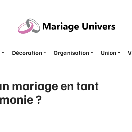
u
Décoration
Organisation
Union
V
n mariage en tant
émonie ?